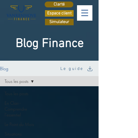
Clarté
Espace client
Simulateur
Blog Finance
Blog
Le guide
Tous les posts
Tous les posts
En Clair -
Comprendre
l’essentiel
Le Point du Mois
Situations