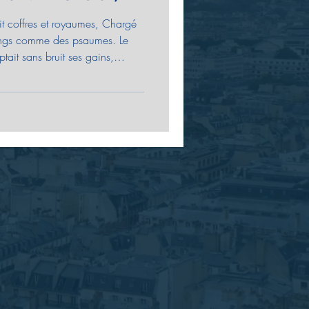
offres et royaumes, Chargé
ongs comme des psaumes. Le
ait sans bruit ses gains,
 regard souverain.