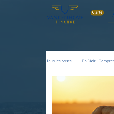
Clarté
Tous les posts
En Clair - Compren