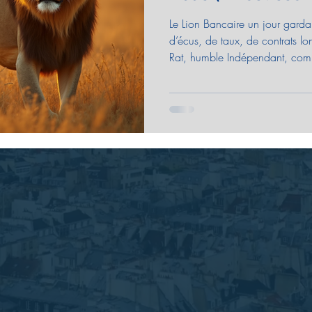
Le Lion Bancaire un jour gardait c
d’écus, de taux, de contrats l
Rat, humble Indépendant, compt
Pesant chaque placement d’un