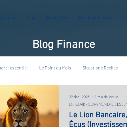
À propos
Blog
Notre offre
Nos partenaires
Co
Blog Finance
dre l’essentiel
Le Point du Mois
Situations Réelles
22 déc. 2025
1 min de lecture
EN CLAIR - COMPRENDRE L’ESSEN
Le Lion Bancaire, 
Écus (Investisse