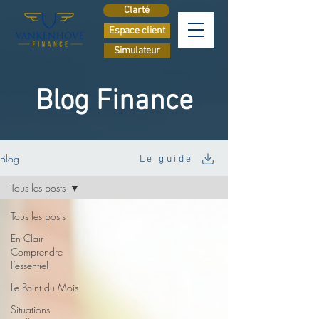
Clarté
Espace client
Simulateur
Blog Finance
Blog
Le guide
Tous les posts
Tous les posts
En Clair -
Comprendre
l’essentiel
Le Point du Mois
Situations