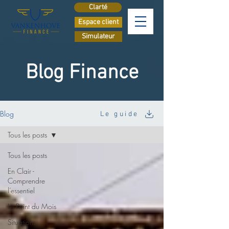
Clarté
Espace client
Simulateur
Blog Finance
Blog
Le guide
Tous les posts
Tous les posts
En Clair -
Comprendre
l’essentiel
Le Point du Mois
Situations