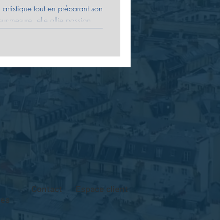
n artistique tout en préparant son
r-mesure, elle allie passion,
comment investir avec sens et
moteur de projets, pour que
Contact
Espace client
res