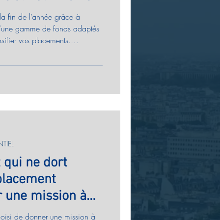
 la fin de l’année grâce à
z d’une gamme de fonds adaptés
rsifier vos placements.
nt personnalisé, simple et
tudier la meilleure stratégie et
scalisation avant le 31
TIEL
 qui ne dort
 placement
r une mission à
oisi de donner une mission à