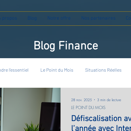
À propos
Blog
Notre offre
Nos partenaires
Co
Blog Finance
dre l’essentiel
Le Point du Mois
Situations Réelles
28 nov. 2025
3 min de lecture
LE POINT DU MOIS
Défiscalisation av
l’année avec Inte