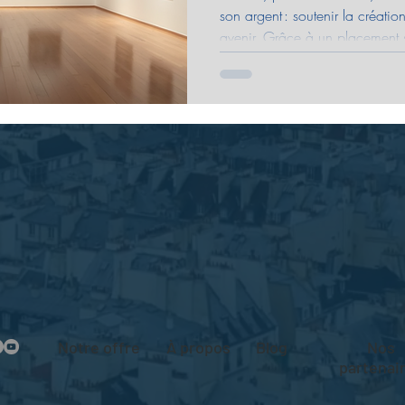
son argent : soutenir la créatio
avenir. Grâce à un placement su
sécurité et impact. Découvrez 
transformer vos économies en 
votre argent ne dorme jamais.
Notre offre
À propos
Blog
Nos
partenai