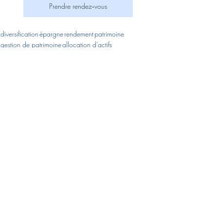
Prendre rendez‑vous
diversification
épargne
rendement
patrimoine
gestion de patrimoine
allocation d’actifs
investissement responsable
immobilier résidentiel
fonds d’investissement alternatif
logements énergivores
fonds alternatif
plus-values
rénovation énergétique
investissement à long terme
TRI
valeur liquidative
non coté
fiscalité patrimoniale
finance durable
horizon long
économie réelle
réglementation européenne
fonds européen
risque élevé
investissement immobilier
transition énergétique
illiquidité
ELTIF
infrastructures
immeubles anciens
En Clair - Comprendre l’essentiel
Le Point du Mois