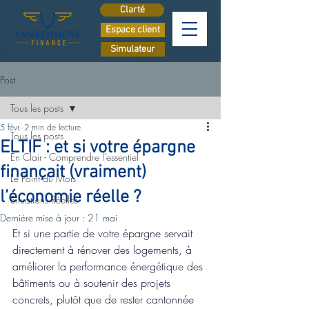
Clarté
Espace client
Simulateur
Post
Tous les posts
5 févr.
2 min de lecture
Tous les posts
ELTIF : et si votre épargne
En Clair - Comprendre l’essentiel
finançait (vraiment)
Le Point du Mois
l’économie réelle ?
Situations Réelles
Dernière mise à jour :
21 mai
Et si une partie de votre épargne servait 
directement à rénover des logements, à 
améliorer la performance énergétique des 
bâtiments ou à soutenir des projets 
concrets, plutôt que de rester cantonnée 