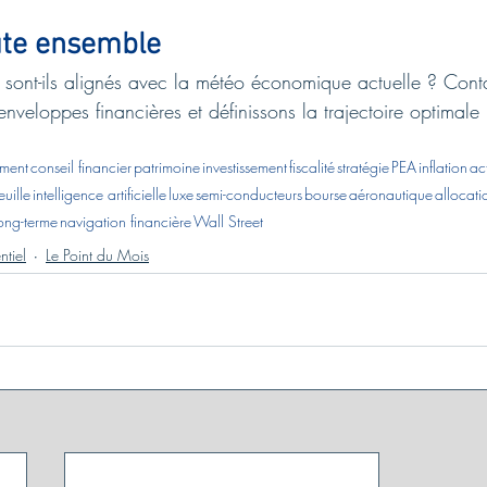
ute ensemble
 sont-ils alignés avec la météo économique actuelle ? Cont
nveloppes financières et définissons la trajectoire optimale
ment
conseil financier
patrimoine
investissement
fiscalité
stratégie
PEA
inflation
ac
euille
intelligence artificielle
luxe
semi-conducteurs
bourse
aéronautique
allocati
ong-terme
navigation financière
Wall Street
ntiel
Le Point du Mois