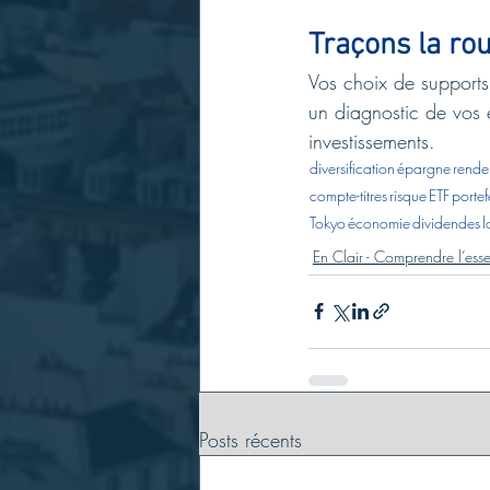
Traçons la ro
Vos choix de supports
un diagnostic de vos e
investissements.
diversification
épargne
rende
compte-titres
risque
ETF
portef
Tokyo
économie
dividendes
l
En Clair - Comprendre l’esse
Posts récents