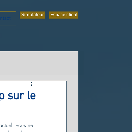
Simulateur
Espace client
ntact
p sur le
actuel, vous ne 