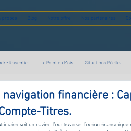
À propos
Blog
Notre offre
Nos partenaires
Co
dre l’essentiel
Le Point du Mois
Situations Réelles
a navigation financière : Ca
 Compte-Titres.
trimoine soit un navire. Pour traverser l'océan économique 