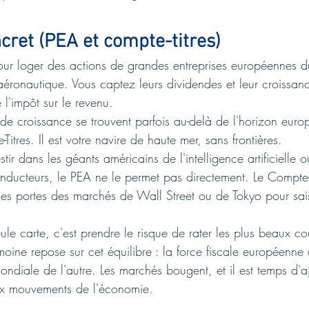
cret (PEA et compte-titres)
 pour loger des actions de grandes entreprises européennes d
 aéronautique. Vous captez leurs dividendes et leur croissanc
 l'impôt sur le revenu.
de croissance se trouvent parfois au-delà de l'horizon europ
-Titres. Il est votre navire de haute mer, sans frontières.
tir dans les géants américains de l'intelligence artificielle o
ducteurs, le PEA ne le permet pas directement. Le Compte-Ti
les portes des marchés de Wall Street ou de Tokyo pour sai
e carte, c'est prendre le risque de rater les plus beaux co
imoine repose sur cet équilibre : la force fiscale européenne 
mondiale de l'autre. Les marchés bougent, et il est temps d'aj
ux mouvements de l'économie.