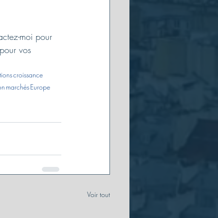
actez-moi pour 
 pour vos 
tions
croissance
on
marchés
Europe
Voir tout