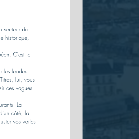
u secteur du 
e historique, 
éen. C'est ici 
u les leaders 
tres, lui, vous 
sir ces vagues 
urants. La 
d'un côté, la 
uster vos voiles 