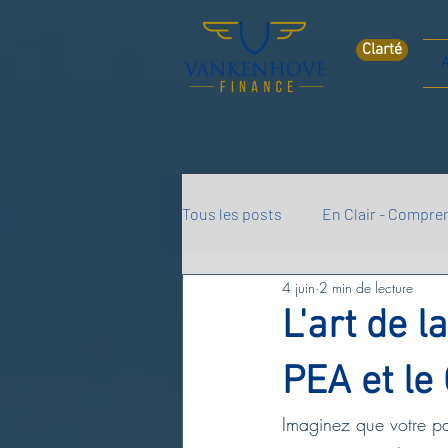
Clarté
Tous les posts
En Clair - Compren
4 juin
2 min de lecture
L'art de l
PEA et le
Imaginez que votre pa