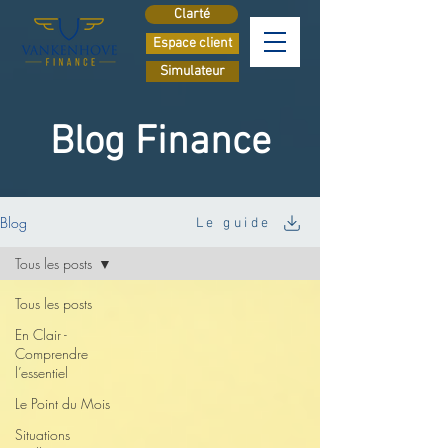
Clarté
Espace client
Simulateur
Blog Finance
Blog
Le guide
Tous les posts
Tous les posts
En Clair -
Comprendre
l’essentiel
Le Point du Mois
Situations