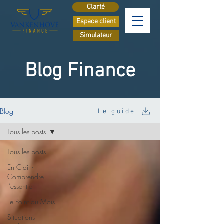
Clarté
Espace client
Simulateur
Blog Finance
Blog
Le guide
Tous les posts
Tous les posts
En Clair -
Comprendre
l’essentiel
Le Point du Mois
Situations