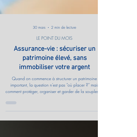
30 mars
2 min de lecture
LE POINT DU MOIS
Assurance-vie : sécuriser un
patrimoine élevé, sans
immobiliser votre argent
Quand on commence à structurer un patrimoine
important, la question n’est pas “où placer ?” mais
comment protéger, organiser et garder de la souplesse,
sans renoncer à une fiscalité efficace. Fonds euros
(capital garanti), unités de compte (diversification
maîtrisée) et, selon les enjeux, cadre luxembourgeois :
l’essentiel en 2 minutes, avec sources officielles Service-
Public.fr.