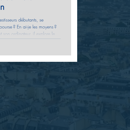
on
tisseurs débutants, se
 bourse ? En ai-je les moyens ?
t son ordinateur, il explore les
 une action et découvre
accessible à tous, à condition
ns.