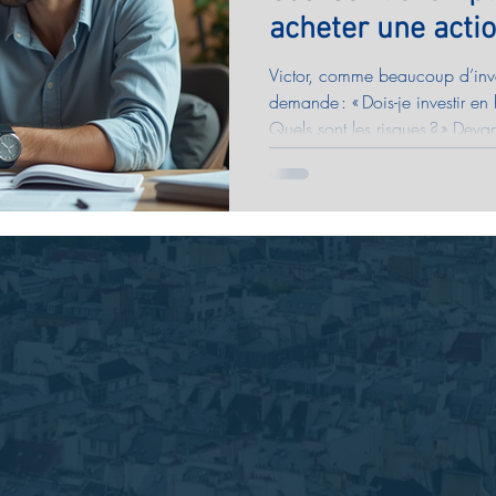
acheter une acti
Victor, comme beaucoup d’inves
demande : « Dois-je investir en
Quels sont les risques ? » Devan
premières étapes pour acheter
qu’investir peut être simple et 
de se poser les bonnes questio