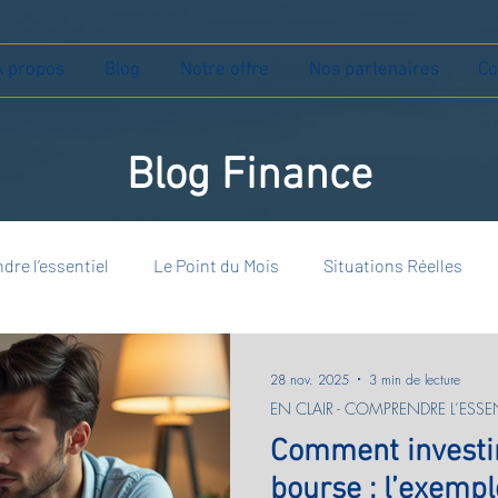
À propos
Blog
Notre offre
Nos partenaires
Co
Blog Finance
dre l’essentiel
Le Point du Mois
Situations Réelles
28 nov. 2025
3 min de lecture
EN CLAIR - COMPRENDRE L’ESSEN
Comment investi
bourse : l’exempl