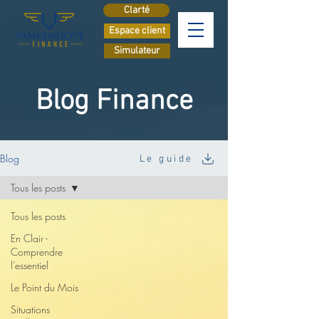
Clarté
Espace client
Simulateur
Blog Finance
Blog
Le guide
Tous les posts
Tous les posts
En Clair -
Comprendre
l’essentiel
Le Point du Mois
Situations