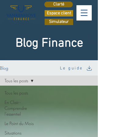
Clarté
Espace client
Simulateur
Blog Finance
Blog
Le guide
Tous les posts
Tous les posts
En Clair -
Comprendre
l’essentiel
Le Point du Mois
Situations