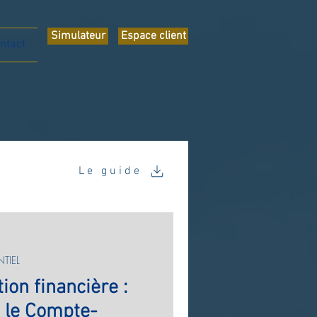
Simulateur
Espace client
ntact
Le guide
TIEL
tion financière :
t le Compte-