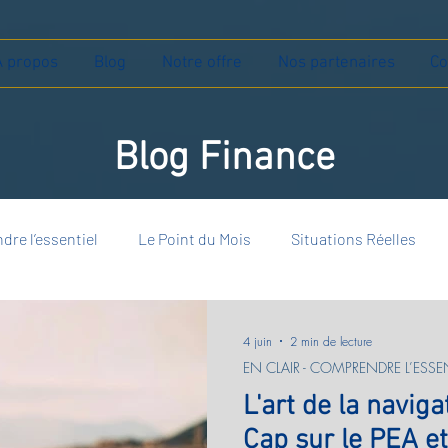
À propos
Blog
Notre offre
Nos partenaires
Co
Blog Finance
dre l’essentiel
Le Point du Mois
Situations Réelles
4 juin
2 min de lecture
EN CLAIR - COMPRENDRE L’ESSEN
L'art de la naviga
Cap sur le PEA e