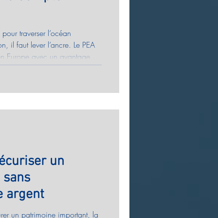
 pour traverser l’océan
n, il faut lever l’ancre. Le PEA
” en Europe avec un avantage
le Compte‑Titres ouvre l’accès
mi‑conducteurs…). Deux cartes
os voiles.
écuriser un
, sans
e argent
r un patrimoine important, la