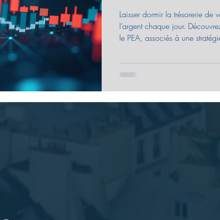
Laisser dormir la trésorerie de v
l’argent chaque jour. Découvre
le PEA, associés à une stratégi
transformer vos excédents en m
Vankenhove Finance vous acco
dynamiser votre trésorerie.