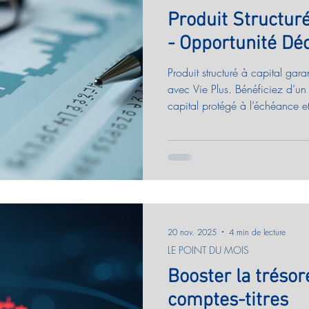
Produit Structuré
- Opportunité D
Produit structuré à capital garan
avec Vie Plus. Bénéficiez d’u
capital protégé à l’échéance e
anticipé. Idéal pour particulier
souhaitant valoriser leur patri
capital, performances passées
20 nov. 2025
4 min de lecture
LE POINT DU MOIS
Booster la tréso
comptes-titres