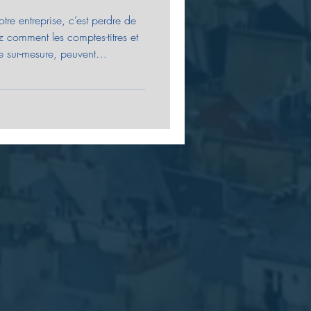
otre entreprise, c’est perdre de
z comment les comptes-titres et
e sur-mesure, peuvent
oteur de croissance.
mpagne pour sécuriser et