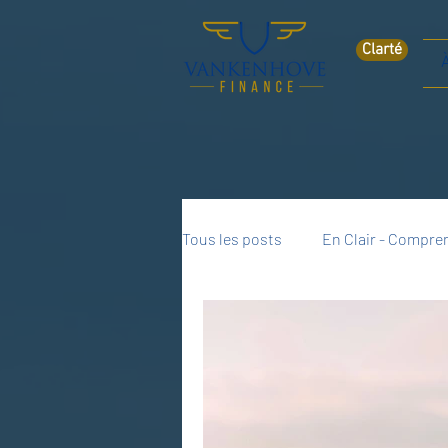
Clarté
Tous les posts
En Clair - Compren