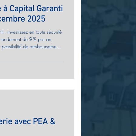
 à Capital Garanti
écembre 2025
ti : investissez en toute sécurité
n rendement de 9 % par an,
t possibilité de remboursement
s exigeants et chefs d’entreprise
moine. NB : Risque de perte en
 non garanties.
rerie avec PEA &