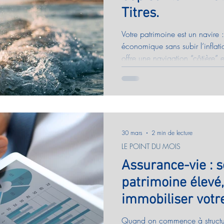
Titres.
Votre patrimoine est un navire :
économique sans subir l’inflatio
offre une navigation “côtière
fiscal après 5 ans, tandis que 
aux marchés mondiaux (IA, se
complémentaires pour ajuster v
30 mars
2 min de lecture
LE POINT DU MOIS
Assurance-vie : s
patrimoine élevé
immobiliser votr
Quand on commence à structure