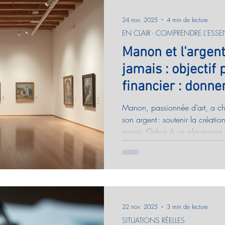
24 nov. 2025
4 min de lecture
EN CLAIR - COMPRENDRE L’ESSEN
Manon et l'argent
jamais : objectif
financier : donne
ses placements
Manon, passionnée d’art, a ch
son argent : soutenir la créatio
avenir. Grâce à un placement su
sécurité et impact. Découvrez 
transformer vos économies en 
votre argent ne dorme jamais.
22 nov. 2025
3 min de lecture
SITUATIONS RÉELLES