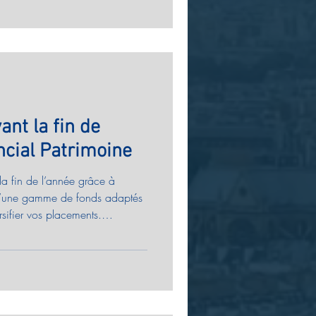
nt supérieur aux placements
s qui rénove des immeubles
er de la valeur sur plusieurs
ant la fin de
ncial Patrimoine
 la fin de l’année grâce à
z d’une gamme de fonds adaptés
rsifier vos placements.
nt personnalisé, simple et
tudier la meilleure stratégie et
scalisation avant le 31