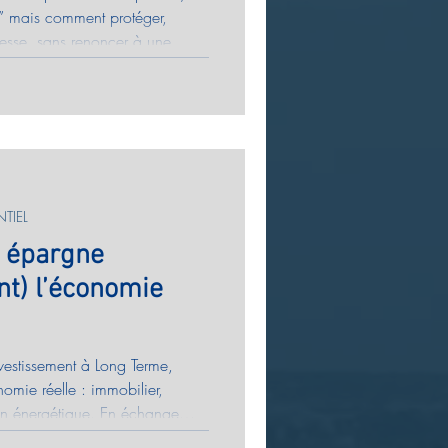
?” mais comment protéger,
lesse, sans renoncer à une
(capital garanti), unités de
e) et, selon les enjeux, cadre
n 2 minutes, avec sources
TIEL
re épargne
nt) l’économie
nvestissement à Long Terme,
nomie réelle : immobilier,
tion énergétique. En échange
ng et d’un risque plus élevé, ils