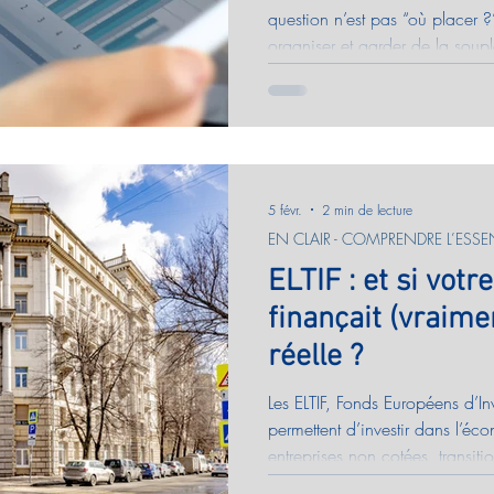
question n’est pas “où placer 
organiser et garder de la soup
fiscalité efficace. Fonds euros 
compte (diversification maîtrisé
luxembourgeois : l’essentiel e
officielles Service-Public.fr.
5 févr.
2 min de lecture
EN CLAIR - COMPRENDRE L’ESSEN
ELTIF : et si vot
finançait (vraime
réelle ?
Les ELTIF, Fonds Européens d’I
permettent d’investir dans l’éco
entreprises non cotées, transi
d’un horizon d’investissement lo