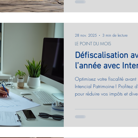
visent un potentiel de rendeme
classiques. Exemple : un fond
anciens et énergivores pour cré
années.
28 nov. 2025
3 min de lecture
LE POINT DU MOIS
Défiscalisation av
l’année avec Inte
Optimisez votre fiscalité avant
Intencial Patrimoine ! Profite
pour réduire vos impôts et dive
Bénéficiez d’un accompagneme
digitalisé. Contactez-moi pour é
profiter des dispositifs de défi
décembre.