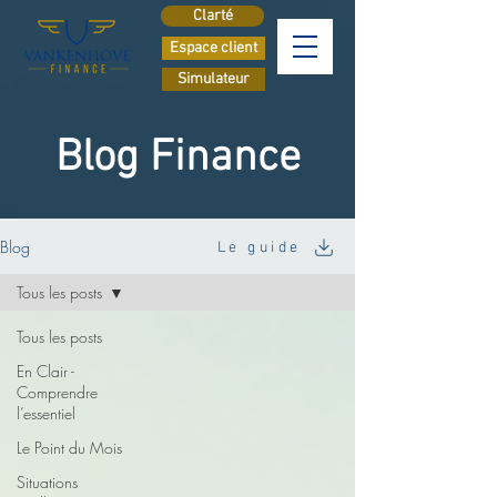
Clarté
Espace client
Simulateur
Blog Finance
Blog
Le guide
Tous les posts
Tous les posts
En Clair -
Comprendre
l’essentiel
Le Point du Mois
Situations